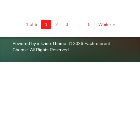
1 of 5
1
2
3
…
5
Weiter »
Powered by
inkzine Theme
.
© 2026 Fachreferent
Chemie. All Rights Reserved.