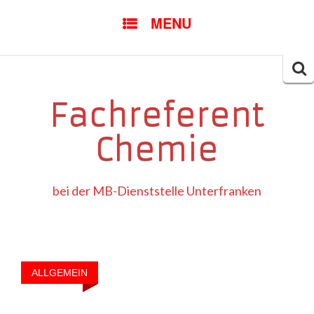
SKIP
MENU
TO
CONTENT
Searc
for:
Fachreferent
Chemie
bei der MB-Dienststelle Unterfranken
ALLGEMEIN