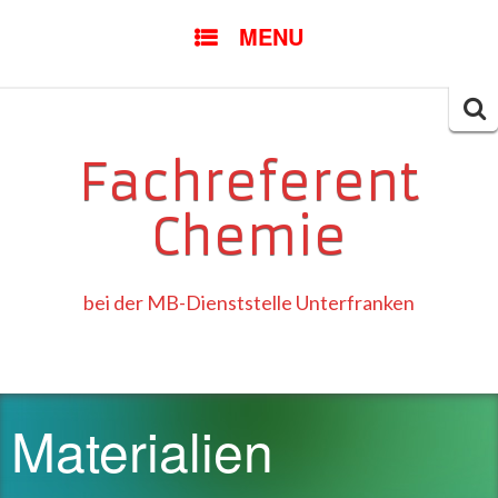
SKIP
MENU
TO
CONTENT
Searc
for:
Fachreferent
Chemie
bei der MB-Dienststelle Unterfranken
Materialien