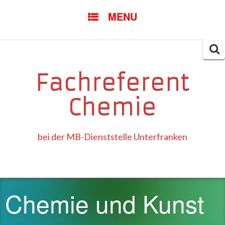
SKIP
MENU
TO
CONTENT
Searc
for:
Fachreferent
Chemie
bei der MB-Dienststelle Unterfranken
Chemie und Kunst