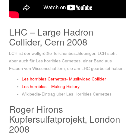
LHC – Large Hadron
Collider, Cern 2008
LCH ist der weltgrößte Teilchenbeschleuniger. LCH steht
aber auch für Les horribles Cernettes, einer Band aus
Frauen von Wissenschaftlern, die am LHC gearbeitet haben.
Les horribles Cernettes- Musikvideo Collider
Les horribles – Making History
Wikipedia-Eintrag über Les Horribles Cernettes
Roger Hirons
Kupfersulfatprojekt, London
2008