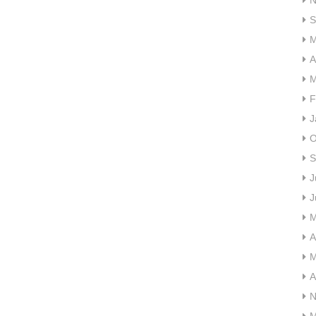
N
S
M
A
M
F
J
O
S
J
J
M
A
M
A
N