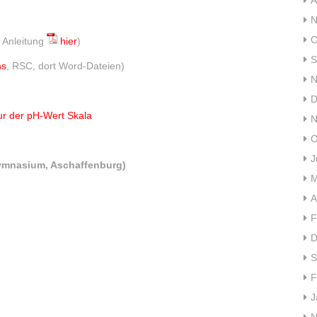
A
N
O
Anleitung
hier
)
S
ns
, RSC, dort Word-Dateien)
N
D
ur der pH-Wert Skala
N
O
J
ymnasium, Aschaffenburg)
M
A
F
D
S
F
J