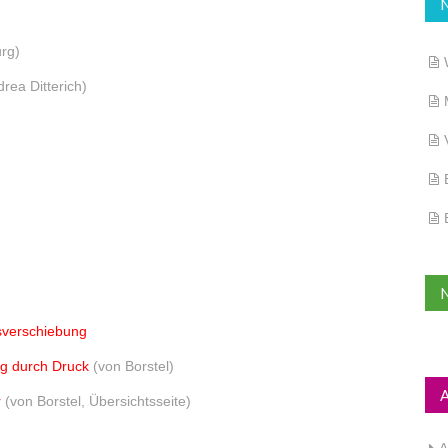
urg)
rea Ditterich)
sverschiebung
ng durch Druck
(von Borstel)
r
(von Borstel, Übersichtsseite)