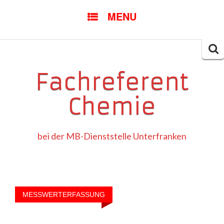
SKIP
MENU
TO
CONTENT
Searc
for:
Fachreferent
Chemie
bei der MB-Dienststelle Unterfranken
MESSWERTERFASSUNG