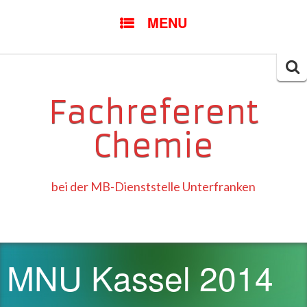
SKIP
MENU
TO
CONTENT
Searc
for:
Fachreferent
Chemie
bei der MB-Dienststelle Unterfranken
MNU Kassel 2014