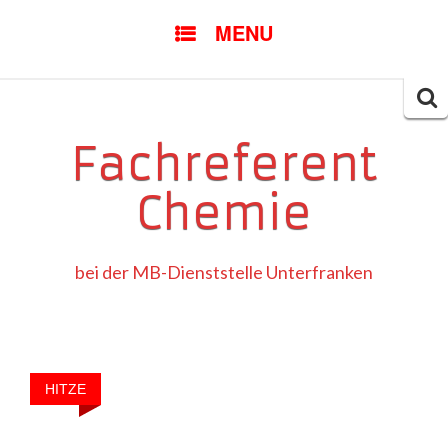
SKIP
MENU
TO
CONTENT
Searc
for:
Fachreferent
Chemie
bei der MB-Dienststelle Unterfranken
HITZE