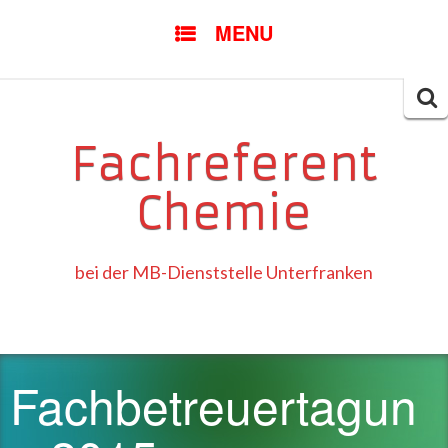
SKIP
MENU
TO
CONTENT
Searc
for:
Fachreferent
Chemie
bei der MB-Dienststelle Unterfranken
Fachbetreuertagun